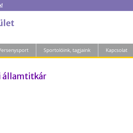
k!
ület
Versenysport
Sportolóink, tagjaink
Kapcsolat
 államtitkár