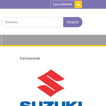
Gyorslinkek
Search
for:
Partnereink