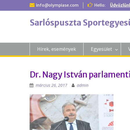
Skip
info@olympiase.com
Hello:
Üdvözlün
to
content
Sarlóspuszta Sportegyes
Hírek, események
Egyesület
Dr. Nagy István parlamenti
március 26, 2017
admin