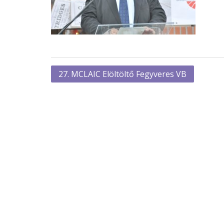
Bejegyzés
27. MCLAIC Elöltöltő Fegyveres VB
navigáció